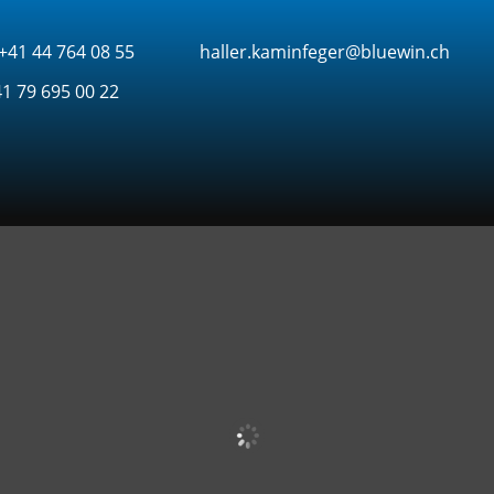
 +41 44 764 08 55
haller.kaminfeger@bluewin.ch
41 79 695 00 22