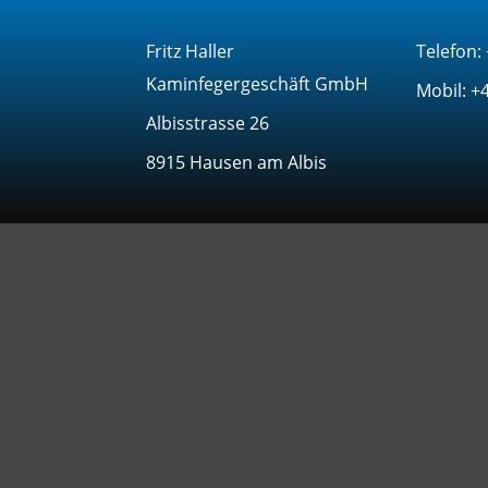
Fritz Haller
Telefon:
Kaminfegergeschäft GmbH
Mobil: +
Albisstrasse 26
8915 Hausen am Albis